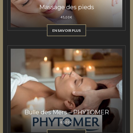
Massage des pieds
45,00
€
EN SAVOIR PLUS
Bulle des Mers – PHYTOMER
65,00
€