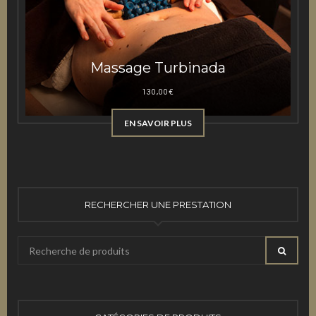
Massage Turbinada
130,00
€
EN SAVOIR PLUS
RECHERCHER UNE PRESTATION
Recherche
RECHE
pour
: