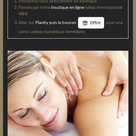
Présentez vous directement en boutique
Passez par notre
boutique en ligne
(délai d'envoi postal
48H)
Aller sur
Planity puis le bouton
pour une
carte cadeau numérique immédiate