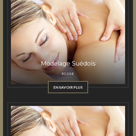
Modelage Suédois
83,00
€
EN SAVOIR PLUS