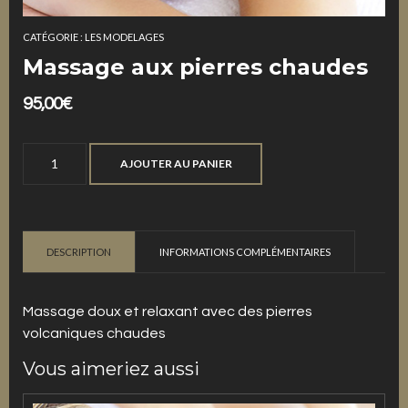
CATÉGORIE :
LES MODELAGES
Massage aux pierres chaudes
95,00
€
quantité
AJOUTER AU PANIER
de
Massage
aux
pierres
DESCRIPTION
INFORMATIONS COMPLÉMENTAIRES
chaudes
Massage doux et relaxant avec des pierres
volcaniques chaudes
Vous aimeriez aussi