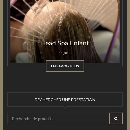
Head Spa Enfant
55,00
€
EN SAVOIR PLUS
RECHERCHER UNE PRESTATION
Recherche
RECHE
pour
: