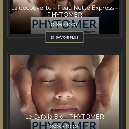
La découverte – Peau Nette Express –
PHYTOMER
60,00
€
–
80,00
€
EN SAVOIR PLUS
Le Cyfolia Bio – PHYTOMER
80,00
€
–
100,00
€