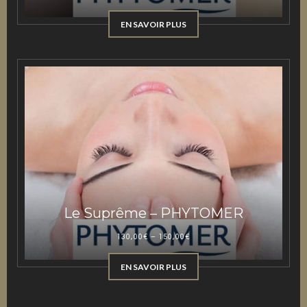
EN SAVOIR PLUS
Le Suprême – PHYTOMER
130,00
€
–
150,00
€
EN SAVOIR PLUS