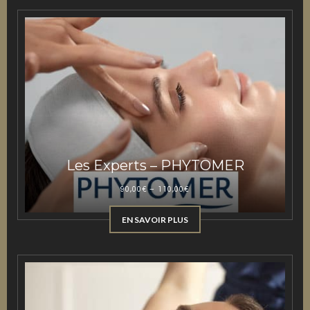
Les Experts – PHYTOMER
90,00
€
–
110,00
€
EN SAVOIR PLUS