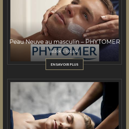
Peau Neuve au masculin – PHYTOMER
80,00
€
–
100,00
€
EN SAVOIR PLUS