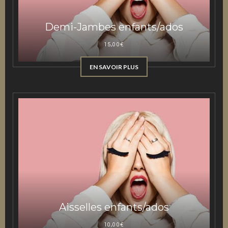
Demi-Jambes enfants/ados
15,00
€
EN SAVOIR PLUS
Aisselles enfants/ados
10,00
€