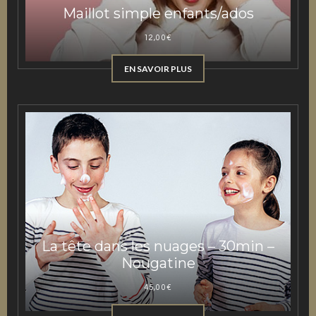
Maillot simple enfants/ados
12,00
€
EN SAVOIR PLUS
La tête dans les nuages – 30min –
Nougatine
45,00
€