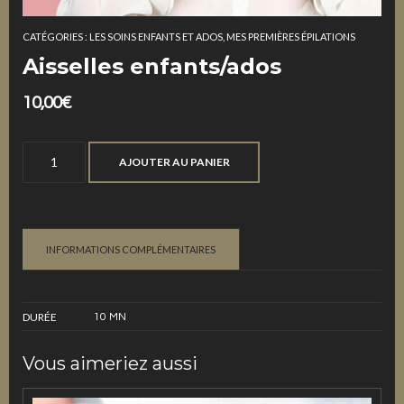
CATÉGORIES :
LES SOINS ENFANTS ET ADOS
,
MES PREMIÈRES ÉPILATIONS
Aisselles enfants/ados
10,00
€
quantité
AJOUTER AU PANIER
de
Aisselles
enfants/ados
INFORMATIONS COMPLÉMENTAIRES
DURÉE
10 MN
Vous aimeriez aussi