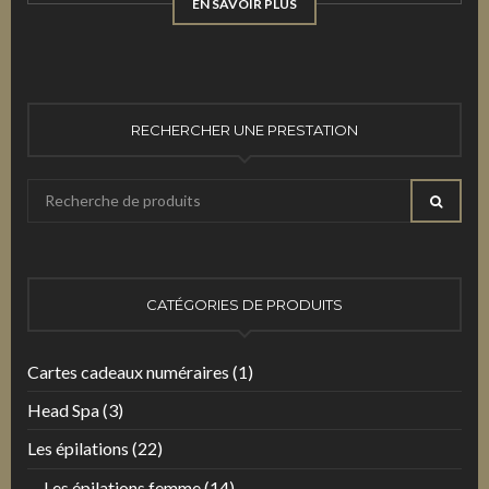
EN SAVOIR PLUS
RECHERCHER UNE PRESTATION
Recherche
RECHE
pour
:
CATÉGORIES DE PRODUITS
Cartes cadeaux numéraires
(1)
Head Spa
(3)
Les épilations
(22)
Les épilations femme
(14)