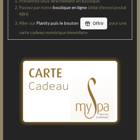
Présentez vous directement en boutique
Passez par notre
boutique en ligne
(délai d'envoi postal
48H)
Aller sur
Planity puis le bouton
pour une
carte cadeau numérique immédiate