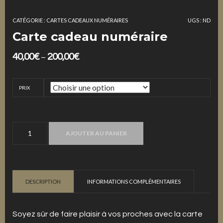
CATÉGORIE :
CARTES CADEAUX NUMÉRAIRES
UGS :
ND
Carte cadeau numéraire
40,00
€
200,00
€
–
PRIX
quantité
AJOUTER AU PANIER
de
Carte
cadeau
numéraire
DESCRIPTION
INFORMATIONS COMPLÉMENTAIRES
Soyez sûr de faire plaisir à vos proches avec la carte