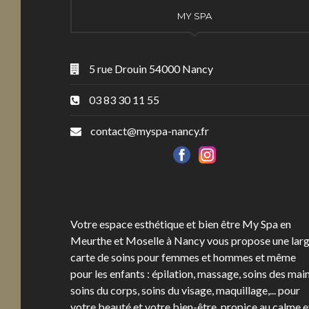
MY SPA
5 rue Drouin 54000 Nancy
03 83 30 11 55
contact@myspa-nancy.fr
Votre espace esthétique et bien être My Spa en
Meurthe et Moselle à Nancy vous propose une lar
carte de soins pour femmes et hommes et même
pour les enfants : épilation, massage, soins des main
soins du corps, soins du visage, maquillage,... pour
votre beauté et votre bien-être, propice au calme e