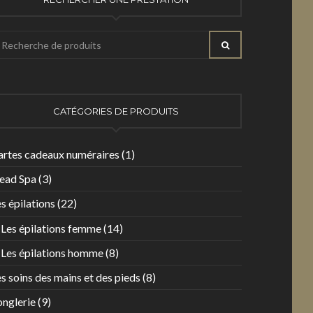
echerche
RECHERCHER
our
CATÉGORIES DE PRODUITS
artes cadeaux numéraires
(1)
ead Spa
(3)
s épilations
(22)
Les épilations femme
(14)
Les épilations homme
(8)
s soins des mains et des pieds
(8)
onglerie
(9)