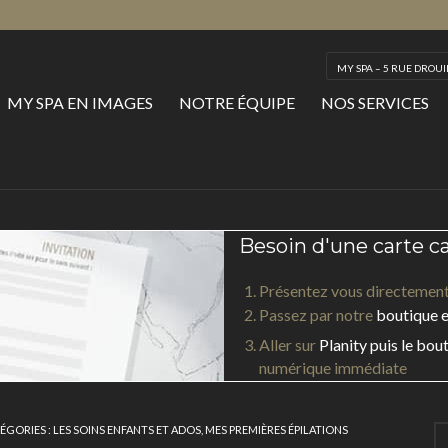
MY SPA – 5 RUE DROUIN
MY SPA EN IMAGES
NOTRE ÉQUIPE
NOS SERVICES
Besoin d'une carte c
Présentez vous directement
Passez par notre
boutique e
Aller sur
Planity puis le bo
numérique immédiate
ÉGORIES :
LES SOINS ENFANTS ET ADOS
,
MES PREMIÈRES ÉPILATIONS