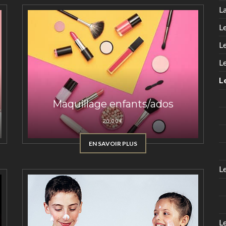
L
L
Le
L
L
Maquillage enfants/ados
20,00
€
EN SAVOIR PLUS
Le
L