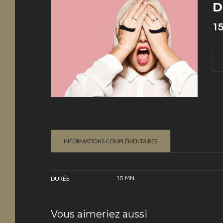
D
15
qua
de
De
Ja
en
INFORMATIONS COMPLÉMENTAIRES
DURÉE
15 MN
Vous aimeriez aussi