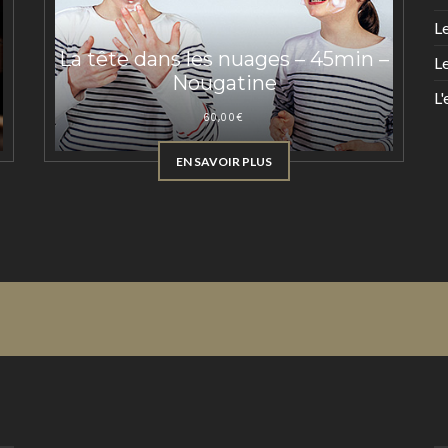
Le
La tête dans les nuages – 45min –
L
Nougatine
L'
60,00
€
EN SAVOIR PLUS