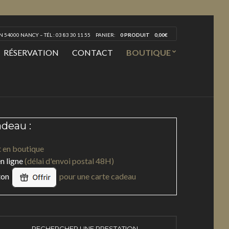
 54000 NANCY – TÉL : 03 83 30 11 55
PANIER:
0 PRODUIT
0,00
€
RÉSERVATION
CONTACT
BOUTIQUE
adeau :
 en boutique
n ligne
(délai d'envoi postal 48H)
uton
pour une carte cadeau
RECHERCHER UNE PRESTATION