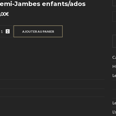
emi-Jambes enfants/ados
,00
€
R
p
:
ntité
AJOUTER AU PANIER
mi-
mbes
fants/ados
C
H
Le
Le
L'