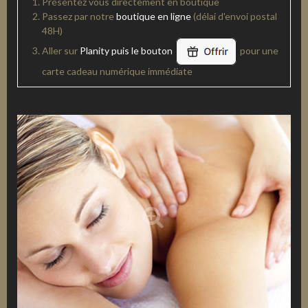
Présentez vous directement en boutique
Passez par notre
boutique en ligne
(délai d'envoi postal
48H)
Aller sur
Planity puis le bouton
pour une
carte cadeau numérique immédiate