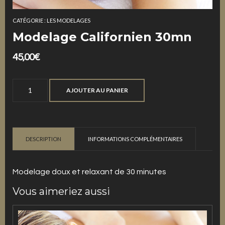
CATÉGORIE :
LES MODELAGES
Modelage Californien 30mn
45,00
€
quantité
AJOUTER AU PANIER
de
Modelage
Californien
30mn
DESCRIPTION
INFORMATIONS COMPLÉMENTAIRES
Modelage doux et relaxant de 30 minutes
Vous aimeriez aussi