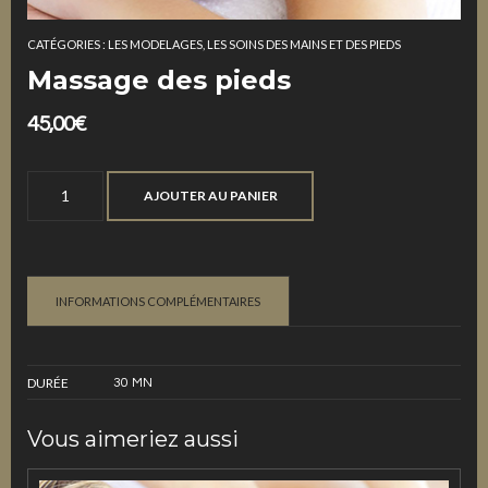
CATÉGORIES :
LES MODELAGES
,
LES SOINS DES MAINS ET DES PIEDS
Massage des pieds
45,00
€
quantité
AJOUTER AU PANIER
de
Massage
des
pieds
INFORMATIONS COMPLÉMENTAIRES
DURÉE
30 MN
Vous aimeriez aussi