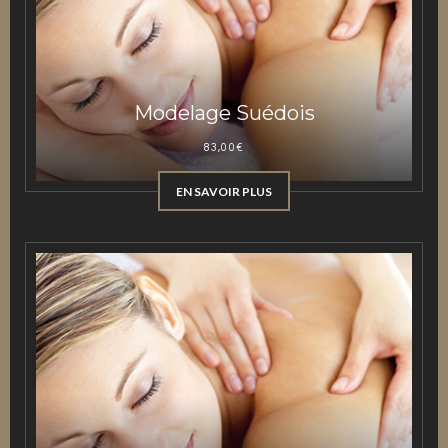
Modelage Suédois
83,00
€
EN SAVOIR PLUS