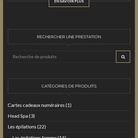
EN SAVOIR PLUS
RECHERCHER UNE PRESTATION
Recherche
RECHE
pour
:
CATÉGORIES DE PRODUITS
Cartes cadeaux numéraires
(1)
Head Spa
(3)
Les épilations
(22)
Les épilations femme
(14)