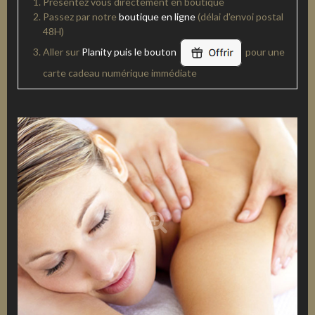
Présentez vous directement en boutique
Passez par notre
boutique en ligne
(délai d'envoi postal
48H)
Aller sur
Planity puis le bouton
pour une
carte cadeau numérique immédiate