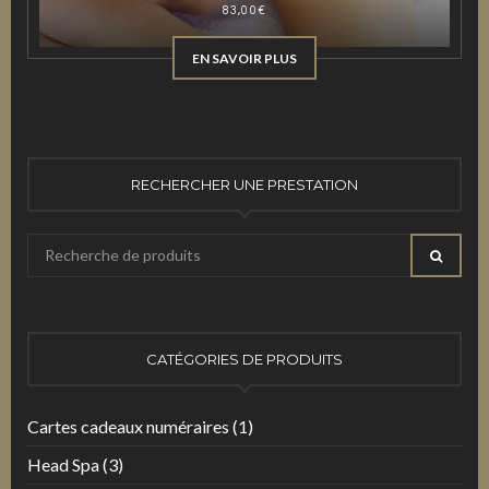
83,00
€
EN SAVOIR PLUS
RECHERCHER UNE PRESTATION
Recherche
RECHE
pour
:
CATÉGORIES DE PRODUITS
Cartes cadeaux numéraires
(1)
Head Spa
(3)