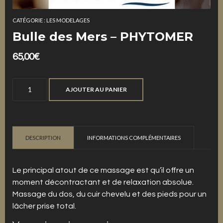
CATÉGORIE :
LES MODELAGES
Bulle des Mers – PHYTOMER
65,00
€
quantité
AJOUTER AU PANIER
de
Bulle
des
Mers
DESCRIPTION
INFORMATIONS COMPLÉMENTAIRES
-
PHYTOMER
Le principal atout de ce massage est qu’il offre un
moment décontractant et de relaxation absolue.
Massage du dos, du cuir chevelu et des pieds pour un
lâcher prise total.