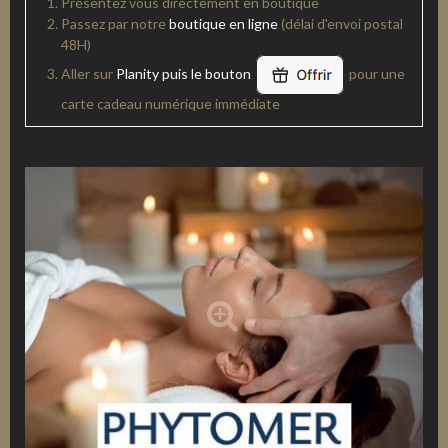
Présentez vous directement en boutique
Passez par notre
boutique en ligne
(délai d'envoi postal
48H)
Aller sur
Planity puis le bouton
pour une
carte cadeau numérique immédiate