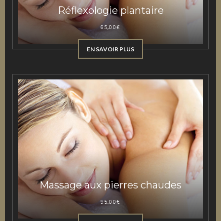
Réflexologie plantaire
65,00
€
EN SAVOIR PLUS
Massage aux pierres chaudes
95,00
€