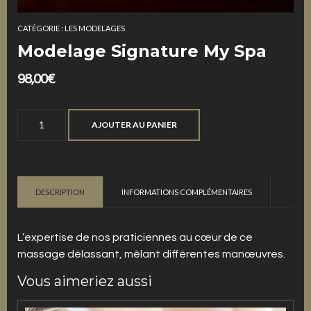
CATÉGORIE :
LES MODELAGES
Modelage Signature My Spa
98,00
€
quantité
AJOUTER AU PANIER
de
Modelage
Signature
My
DESCRIPTION
INFORMATIONS COMPLÉMENTAIRES
Spa
L’expertise de nos praticiennes au cœur de ce
massage délassant, mêlant différentes manœuvres.
Vous aimeriez aussi