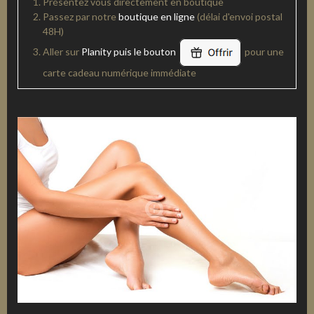
Présentez vous directement en boutique
Passez par notre
boutique en ligne
(délai d'envoi postal
48H)
Aller sur
Planity puis le bouton
pour une
carte cadeau numérique immédiate