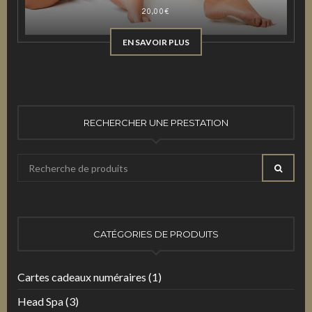
20,00
€
EN SAVOIR PLUS
RECHERCHER UNE PRESTATION
Recherche
RECHE
pour
:
CATÉGORIES DE PRODUITS
Cartes cadeaux numéraires
(1)
Head Spa
(3)