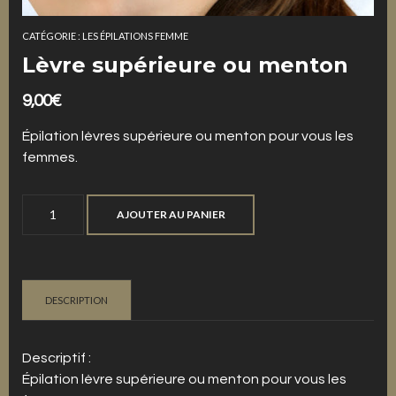
CATÉGORIE :
LES ÉPILATIONS FEMME
Lèvre supérieure ou menton
9,00
€
Épilation lèvres supérieure ou menton pour vous les
femmes.
quantité
AJOUTER AU PANIER
de
Lèvre
supérieure
ou
DESCRIPTION
menton
Descriptif :
Épilation lèvre supérieure ou menton pour vous les