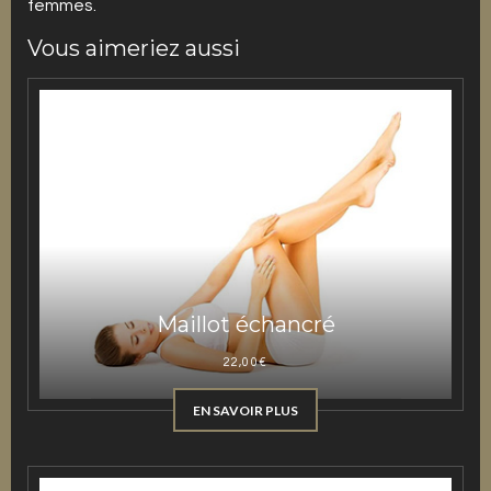
femmes.
Vous aimeriez aussi
Maillot échancré
22,00
€
EN SAVOIR PLUS