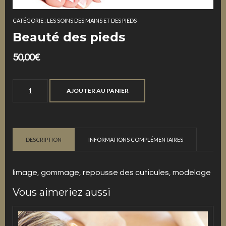
CATÉGORIE :
LES SOINS DES MAINS ET DES PIEDS
Beauté des pieds
50,00
€
quantité
AJOUTER AU PANIER
de
Beauté
des
pieds
DESCRIPTION
INFORMATIONS COMPLÉMENTAIRES
limage, gommage, repousse des cuticules, modelage
Vous aimeriez aussi