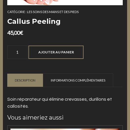
CATÉGORIE :
LES SOINS DES MAINS ET DES PIEDS
Callus Peeling
45,00
€
quantité
AJOUTER AU PANIER
de
Callus
Peeling
DESCRIPTION
INFORMATIONS COMPLÉMENTAIRES
Soin réparateur qui élimine crevasses, durillons et
callosités.
Vous aimeriez aussi