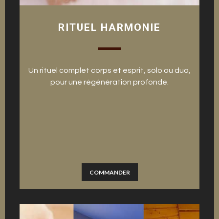
RITUEL HARMONIE
Un rituel complet corps et esprit, solo ou duo,
pour une régénération profonde.
COMMANDER