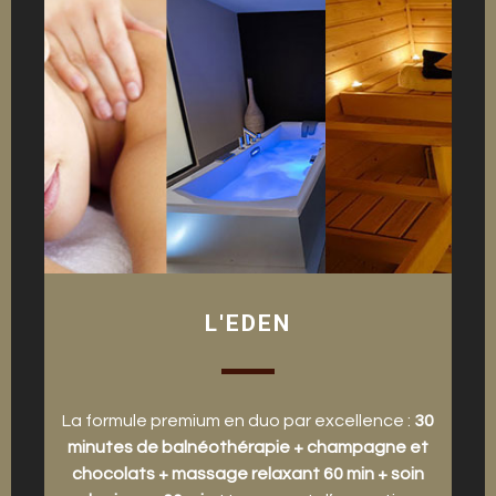
L'EDEN
La formule premium en duo par excellence :
30
minutes de balnéothérapie + champagne et
chocolats + massage relaxant 60 min + soin