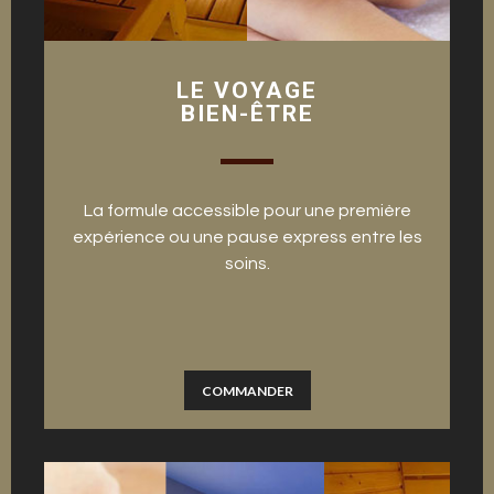
LE VOYAGE
BIEN-ÊTRE
La formule accessible pour une première
expérience ou une pause express entre les
soins.
COMMANDER