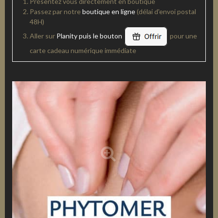
Présentez vous directement en boutique
Passez par notre
boutique en ligne
(délai d'envoi postal
48H)
Aller sur
Planity puis le bouton
pour une
carte cadeau numérique immédiate