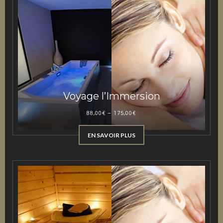
Voyage l’Immersion
88,00
€
–
175,00
€
EN SAVOIR PLUS