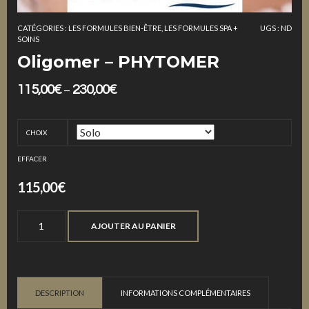
CATÉGORIES :
LES FORMULES BIEN-ÊTRE
,
LES FORMULES SPA +
UGS :
ND
SOINS
Oligomer – PHYTOMER
115,00
€
230,00
€
–
CHOIX
EFFACER
115,00
€
quantité
AJOUTER AU PANIER
de
Oligomer
-
PHYTOMER
DESCRIPTION
INFORMATIONS COMPLÉMENTAIRES