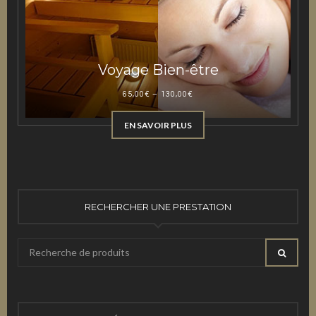
Voyage Bien-être
65,00
€
–
130,00
€
EN SAVOIR PLUS
RECHERCHER UNE PRESTATION
Recherche
RECHE
pour
: