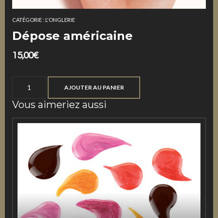
CATÉGORIE :
L'ONGLERIE
Dépose américaine
15,00
€
quantité
AJOUTER AU PANIER
de
Vous aimeriez aussi
Dépose
américaine