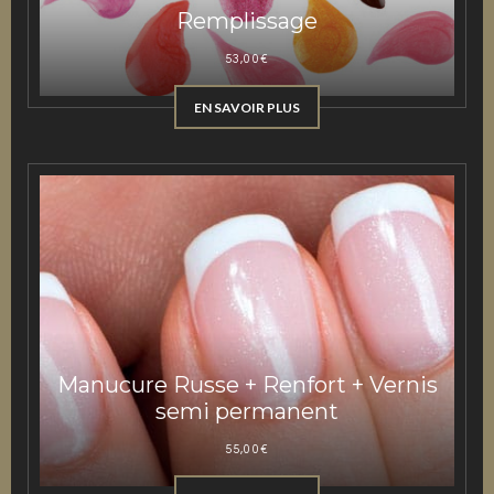
Remplissage
53,00
€
EN SAVOIR PLUS
Manucure Russe + Renfort + Vernis
semi permanent
55,00
€