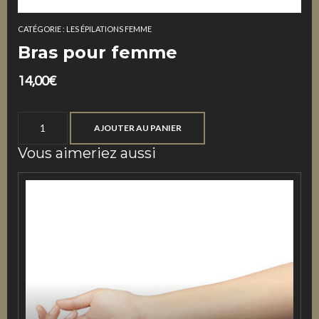
CATÉGORIE :
LES ÉPILATIONS FEMME
Bras pour femme
14,00
€
quantité
AJOUTER AU PANIER
de
Vous aimeriez aussi
Bras
pour
femme