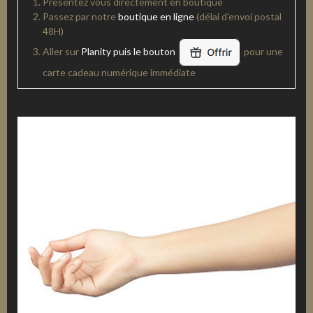
Présentez vous directement en boutique
Passez par notre
boutique en ligne
(délai d'envoi postal
48H)
Aller sur
Planity puis le bouton
pour une
carte cadeau numérique immédiate