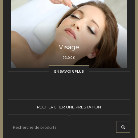
Visage
23,00
€
EN SAVOIR PLUS
RECHERCHER UNE PRESTATION
Recherche
RECHE
pour